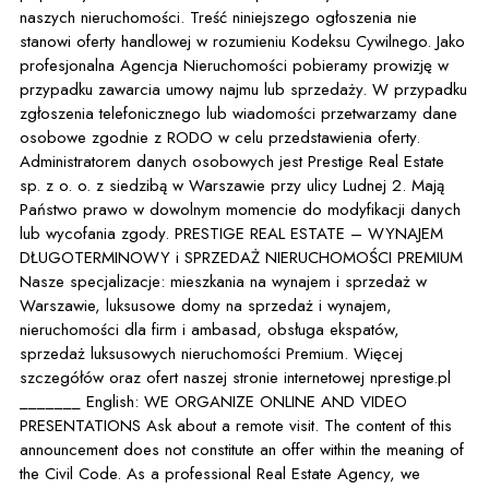
naszych nieruchomości. Treść niniejszego ogłoszenia nie
stanowi oferty handlowej w rozumieniu Kodeksu Cywilnego. Jako
profesjonalna Agencja Nieruchomości pobieramy prowizję w
przypadku zawarcia umowy najmu lub sprzedaży. W przypadku
zgłoszenia telefonicznego lub wiadomości przetwarzamy dane
osobowe zgodnie z RODO w celu przedstawienia oferty.
Administratorem danych osobowych jest Prestige Real Estate
sp. z o. o. z siedzibą w Warszawie przy ulicy Ludnej 2. Mają
Państwo prawo w dowolnym momencie do modyfikacji danych
lub wycofania zgody. PRESTIGE REAL ESTATE – WYNAJEM
DŁUGOTERMINOWY i SPRZEDAŻ NIERUCHOMOŚCI PREMIUM
Nasze specjalizacje: mieszkania na wynajem i sprzedaż w
Warszawie, luksusowe domy na sprzedaż i wynajem,
nieruchomości dla firm i ambasad, obsługa ekspatów,
sprzedaż luksusowych nieruchomości Premium. Więcej
szczegółów oraz ofert naszej stronie internetowej nprestige.pl
_______ English: WE ORGANIZE ONLINE AND VIDEO
PRESENTATIONS Ask about a remote visit. The content of this
announcement does not constitute an offer within the meaning of
the Civil Code. As a professional Real Estate Agency, we