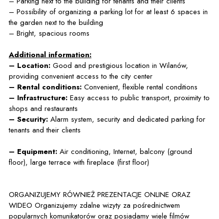
– Parking next to the building for tenants and their clients
– Possibility of organizing a parking lot for at least 6 spaces in
the garden next to the building
– Bright, spacious rooms
Additional information:
– Location:
Good and prestigious location in Wilanów,
providing convenient access to the city center
– Rental conditions:
Convenient, flexible rental conditions
– Infrastructure:
Easy access to public transport, proximity to
shops and restaurants
– Security:
Alarm system, security and dedicated parking for
tenants and their clients
– Equipment:
Air conditioning, Internet, balcony (ground
floor), large terrace with fireplace (first floor)
ORGANIZUJEMY RÓWNIEŻ PREZENTACJE ONLINE ORAZ
WIDEO Organizujemy zdalne wizyty za pośrednictwem
popularnych komunikatorów oraz posiadamy wiele filmów