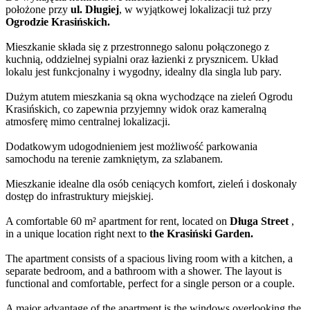
położone przy
ul. Długiej
, w wyjątkowej lokalizacji tuż przy
Ogrodzie Krasińskich.
Mieszkanie składa się z przestronnego salonu połączonego z
kuchnią, oddzielnej sypialni oraz łazienki z prysznicem. Układ
lokalu jest funkcjonalny i wygodny, idealny dla singla lub pary.
Dużym atutem mieszkania są okna wychodzące na zieleń Ogrodu
Krasińskich, co zapewnia przyjemny widok oraz kameralną
atmosferę mimo centralnej lokalizacji.
Dodatkowym udogodnieniem jest możliwość parkowania
samochodu na terenie zamkniętym, za szlabanem.
Mieszkanie idealne dla osób ceniących komfort, zieleń i doskonały
dostęp do infrastruktury miejskiej.
A comfortable 60 m² apartment for rent, located on
Długa Street
,
in a unique location right next to
the Krasiński Garden.
The apartment consists of a spacious living room with a kitchen, a
separate bedroom, and a bathroom with a shower. The layout is
functional and comfortable, perfect for a single person or a couple.
A major advantage of the apartment is the windows overlooking the