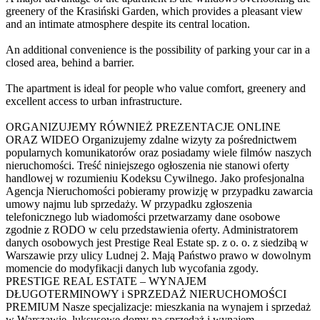
greenery of the Krasiński Garden, which provides a pleasant view
and an intimate atmosphere despite its central location.
An additional convenience is the possibility of parking your car in a
closed area, behind a barrier.
The apartment is ideal for people who value comfort, greenery and
excellent access to urban infrastructure.
ORGANIZUJEMY RÓWNIEŻ PREZENTACJE ONLINE
ORAZ WIDEO Organizujemy zdalne wizyty za pośrednictwem
popularnych komunikatorów oraz posiadamy wiele filmów naszych
nieruchomości. Treść niniejszego ogłoszenia nie stanowi oferty
handlowej w rozumieniu Kodeksu Cywilnego. Jako profesjonalna
Agencja Nieruchomości pobieramy prowizję w przypadku zawarcia
umowy najmu lub sprzedaży. W przypadku zgłoszenia
telefonicznego lub wiadomości przetwarzamy dane osobowe
zgodnie z RODO w celu przedstawienia oferty. Administratorem
danych osobowych jest Prestige Real Estate sp. z o. o. z siedzibą w
Warszawie przy ulicy Ludnej 2. Mają Państwo prawo w dowolnym
momencie do modyfikacji danych lub wycofania zgody.
PRESTIGE REAL ESTATE – WYNAJEM
DŁUGOTERMINOWY i SPRZEDAŻ NIERUCHOMOŚCI
PREMIUM Nasze specjalizacje: mieszkania na wynajem i sprzedaż
w Warszawie, luksusowe domy na sprzedaż i wynajem,