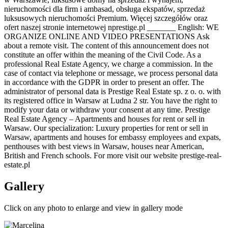
nieruchomości dla firm i ambasad, obsługa ekspatów, sprzedaż
luksusowych nieruchomości Premium. Więcej szczegółów oraz
ofert naszej stronie internetowej nprestige.pl _______ English: WE
ORGANIZE ONLINE AND VIDEO PRESENTATIONS Ask
about a remote visit. The content of this announcement does not
constitute an offer within the meaning of the Civil Code. As a
professional Real Estate Agency, we charge a commission. In the
case of contact via telephone or message, we process personal data
in accordance with the GDPR in order to present an offer. The
administrator of personal data is Prestige Real Estate sp. z o. o. with
its registered office in Warsaw at Ludna 2 str. You have the right to
modify your data or withdraw your consent at any time. Prestige
Real Estate Agency – Apartments and houses for rent or sell in
Warsaw. Our specialization: Luxury properties for rent or sell in
Warsaw, apartments and houses for embassy employees and expats,
penthouses with best views in Warsaw, houses near American,
British and French schools. For more visit our website prestige-real-
estate.pl
Gallery
Click on any photo to enlarge and view in gallery mode