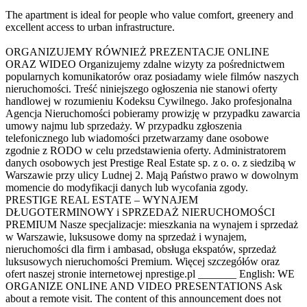
The apartment is ideal for people who value comfort, greenery and
excellent access to urban infrastructure.
ORGANIZUJEMY RÓWNIEŻ PREZENTACJE ONLINE
ORAZ WIDEO Organizujemy zdalne wizyty za pośrednictwem
popularnych komunikatorów oraz posiadamy wiele filmów naszych
nieruchomości. Treść niniejszego ogłoszenia nie stanowi oferty
handlowej w rozumieniu Kodeksu Cywilnego. Jako profesjonalna
Agencja Nieruchomości pobieramy prowizję w przypadku zawarcia
umowy najmu lub sprzedaży. W przypadku zgłoszenia
telefonicznego lub wiadomości przetwarzamy dane osobowe
zgodnie z RODO w celu przedstawienia oferty. Administratorem
danych osobowych jest Prestige Real Estate sp. z o. o. z siedzibą w
Warszawie przy ulicy Ludnej 2. Mają Państwo prawo w dowolnym
momencie do modyfikacji danych lub wycofania zgody.
PRESTIGE REAL ESTATE – WYNAJEM
DŁUGOTERMINOWY i SPRZEDAŻ NIERUCHOMOŚCI
PREMIUM Nasze specjalizacje: mieszkania na wynajem i sprzedaż
w Warszawie, luksusowe domy na sprzedaż i wynajem,
nieruchomości dla firm i ambasad, obsługa ekspatów, sprzedaż
luksusowych nieruchomości Premium. Więcej szczegółów oraz
ofert naszej stronie internetowej nprestige.pl _______ English: WE
ORGANIZE ONLINE AND VIDEO PRESENTATIONS Ask
about a remote visit. The content of this announcement does not