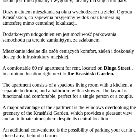
lokalu jest funkcjonalny i wygodny, idealny dla singla lub pary.
Dużym atutem mieszkania są okna wychodzące na zieleń Ogrodu
Krasińskich, co zapewnia przyjemny widok oraz kameralną
atmosferę mimo centralnej lokalizacji.
Dodatkowym udogodnieniem jest możliwość parkowania
samochodu na terenie zamkniętym, za szlabanem.
Mieszkanie idealne dla osób ceniących komfort, zieleń i doskonały
dostęp do infrastruktury miejskiej.
A comfortable 60 m² apartment for rent, located on
Długa Street
,
in a unique location right next to
the Krasiński Garden.
The apartment consists of a spacious living room with a kitchen, a
separate bedroom, and a bathroom with a shower. The layout is
functional and comfortable, perfect for a single person or a couple.
A major advantage of the apartment is the windows overlooking the
greenery of the Krasiński Garden, which provides a pleasant view
and an intimate atmosphere despite its central location.
An additional convenience is the possibility of parking your car in a
closed area, behind a barrier.