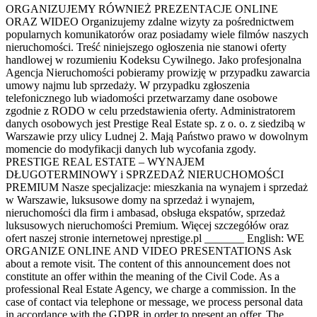
ORGANIZUJEMY RÓWNIEŻ PREZENTACJE ONLINE
ORAZ WIDEO Organizujemy zdalne wizyty za pośrednictwem
popularnych komunikatorów oraz posiadamy wiele filmów naszych
nieruchomości. Treść niniejszego ogłoszenia nie stanowi oferty
handlowej w rozumieniu Kodeksu Cywilnego. Jako profesjonalna
Agencja Nieruchomości pobieramy prowizję w przypadku zawarcia
umowy najmu lub sprzedaży. W przypadku zgłoszenia
telefonicznego lub wiadomości przetwarzamy dane osobowe
zgodnie z RODO w celu przedstawienia oferty. Administratorem
danych osobowych jest Prestige Real Estate sp. z o. o. z siedzibą w
Warszawie przy ulicy Ludnej 2. Mają Państwo prawo w dowolnym
momencie do modyfikacji danych lub wycofania zgody.
PRESTIGE REAL ESTATE – WYNAJEM
DŁUGOTERMINOWY i SPRZEDAŻ NIERUCHOMOŚCI
PREMIUM Nasze specjalizacje: mieszkania na wynajem i sprzedaż
w Warszawie, luksusowe domy na sprzedaż i wynajem,
nieruchomości dla firm i ambasad, obsługa ekspatów, sprzedaż
luksusowych nieruchomości Premium. Więcej szczegółów oraz
ofert naszej stronie internetowej nprestige.pl _______ English: WE
ORGANIZE ONLINE AND VIDEO PRESENTATIONS Ask
about a remote visit. The content of this announcement does not
constitute an offer within the meaning of the Civil Code. As a
professional Real Estate Agency, we charge a commission. In the
case of contact via telephone or message, we process personal data
in accordance with the GDPR in order to present an offer. The