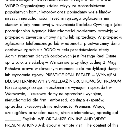
WIDEO Organizujemy zdalne wizyty za pośrednictwem
popularnych komunikatorów oraz posiadamy wiele filmów
naszych nieruchomości. Treść niniejszego ogłoszenia nie
stanowi oferty handlowej w rozumieniu Kodeksu Cywilnego. Jako
profesjonalna Agencja Nieruchomości pobieramy prowizję w
przypadku zawarcia umowy najmu lub sprzedaży. W przypadku
zgłoszenia telefonicznego lub wiadomości przetwarzamy dane
osobowe zgodnie z RODO w celu przedstawienia oferty.
Administratorem danych osobowych jest Prestige Real Estate
sp. z o. o. z siedzibą w Warszawie przy ulicy Ludnej 2. Mają
Państwo prawo w dowolnym momencie do modyfikacji danych
lub wycofania zgody. PRESTIGE REAL ESTATE – WYNAJEM
DŁUGOTERMINOWY i SPRZEDAŻ NIERUCHOMOŚCI PREMIUM
Nasze specjalizacje: mieszkania na wynajem i sprzedaż w
Warszawie, luksusowe domy na sprzedaż i wynajem,
nieruchomości dla firm i ambasad, obsługa ekspatów,
sprzedaż luksusowych nieruchomości Premium. Więcej
szczegółów oraz ofert naszej stronie internetowej nprestige.pl
_______ English: WE ORGANIZE ONLINE AND VIDEO
PRESENTATIONS Ask about a remote visit. The content of this