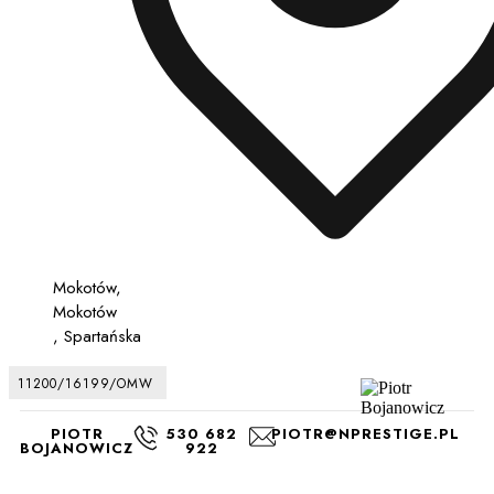
Mokotów,
Mokotów
, Spartańska
11200/16199/OMW
PIOTR
530 682
PIOTR@NPRESTIGE.PL
BOJANOWICZ
922