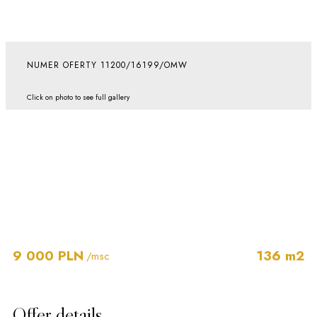
NUMER OFERTY 11200/16199/OMW
Click on photo to see full gallery
9 000 PLN
136 m2
/msc
Offer details