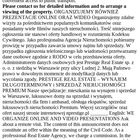
convenient access to public transport.
Please contact us for detailed information and to arrange a
viewing of the property.
ORGANIZUJEMY RÓWNIEŻ
PREZENTACJE ONLINE ORAZ WIDEO Organizujemy zdalne
wizyty za pośrednictwem popularnych komunikatorów oraz
posiadamy wiele filmów naszych nieruchomości. Treść niniejszego
ogłoszenia nie stanowi oferty handlowej w rozumieniu Kodeksu
Cywilnego. Jako profesjonalna Agencja Nieruchomości pobieramy
prowizję w przypadku zawarcia umowy najmu lub sprzedaży. W
przypadku zgłoszenia telefonicznego lub wiadomości przetwarzamy
dane osobowe zgodnie z RODO w celu przedstawienia oferty.
Administratorem danych osobowych jest Prestige Real Estate sp. z
o. o. z siedzibą w Warszawie przy ulicy Ludnej 2. Mają Państwo
prawo w dowolnym momencie do modyfikacji danych lub
wycofania zgody. PRESTIGE REAL ESTATE – WYNAJEM
DŁUGOTERMINOWY i SPRZEDAŻ NIERUCHOMOŚCI
PREMIUM Nasze specjalizacje: mieszkania na wynajem i sprzedaż
w Warszawie, luksusowe domy na sprzedaż i wynajem,
nieruchomości dla firm i ambasad, obsługa ekspatów, sprzedaż
luksusowych nieruchomości Premium. Więcej szczegółów oraz
ofert naszej stronie internetowej nprestige.pl _______ English: WE
ORGANIZE ONLINE AND VIDEO PRESENTATIONS Ask
about a remote visit. The content of this announcement does not
constitute an offer within the meaning of the Civil Code. As a
professional Real Estate Agency, we charge a commission. In the