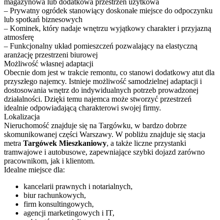
magazynowa lub dodatkowa przestrzeń użytkowa
– Prywatny ogródek stanowiący doskonałe miejsce do odpoczynku
lub spotkań biznesowych
– Kominek, który nadaje wnętrzu wyjątkowy charakter i przyjazną
atmosferę
– Funkcjonalny układ pomieszczeń pozwalający na elastyczną
aranżację przestrzeni biurowej
Możliwość własnej adaptacji
Obecnie dom jest w trakcie remontu, co stanowi dodatkowy atut dla
przyszłego najemcy. Istnieje możliwość samodzielnej adaptacji i
dostosowania wnętrz do indywidualnych potrzeb prowadzonej
działalności. Dzięki temu najemca może stworzyć przestrzeń
idealnie odpowiadającą charakterowi swojej firmy.
Lokalizacja
Nieruchomość znajduje się na Targówku, w bardzo dobrze
skomunikowanej części Warszawy. W pobliżu znajduje się stacja
metra
Targówek Mieszkaniowy
, a także liczne przystanki
tramwajowe i autobusowe, zapewniające szybki dojazd zarówno
pracownikom, jak i klientom.
Idealne miejsce dla:
kancelarii prawnych i notarialnych,
biur rachunkowych,
firm konsultingowych,
agencji marketingowych i IT,