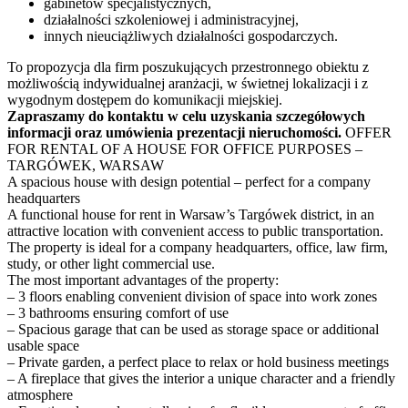
gabinetów specjalistycznych,
działalności szkoleniowej i administracyjnej,
innych nieuciążliwych działalności gospodarczych.
To propozycja dla firm poszukujących przestronnego obiektu z
możliwością indywidualnej aranżacji, w świetnej lokalizacji i z
wygodnym dostępem do komunikacji miejskiej.
Zapraszamy do kontaktu w celu uzyskania szczegółowych
informacji oraz umówienia prezentacji nieruchomości.
OFFER
FOR RENTAL OF A HOUSE FOR OFFICE PURPOSES –
TARGÓWEK, WARSAW
A spacious house with design potential – perfect for a company
headquarters
A functional house for rent in Warsaw’s Targówek district, in an
attractive location with convenient access to public transportation.
The property is ideal for a company headquarters, office, law firm,
study, or other light commercial use.
The most important advantages of the property:
– 3 floors enabling convenient division of space into work zones
– 3 bathrooms ensuring comfort of use
– Spacious garage that can be used as storage space or additional
usable space
– Private garden, a perfect place to relax or hold business meetings
– A fireplace that gives the interior a unique character and a friendly
atmosphere