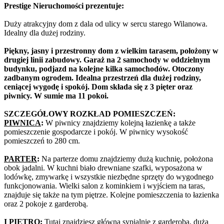
Prestige Nieruchomości prezentuje:
Duży atrakcyjny dom z dala od ulicy w sercu starego Wilanowa.
Idealny dla dużej rodziny.
Piękny, jasny i przestronny dom z wielkim tarasem, położony w
drugiej linii zabudowy. Garaż na 2 samochody w oddzielnym
budynku, podjazd na kolejne kilka samochodów. Otoczony
zadbanym ogrodem. Idealna przestrzeń dla dużej rodziny,
ceniącej wygodę i spokój. Dom składa się z 3 pięter oraz
piwnicy. W sumie ma 11 pokoi.
SZCZEGÓŁOWY ROZKŁAD POMIESZCZEŃ:
PIWNICA
:
W piwnicy znajdziemy kolejną łazienkę a także
pomieszczenie gospodarcze i pokój. W piwnicy wysokość
pomieszczeń to 280 cm.
PARTER
:
Na parterze domu znajdziemy dużą kuchnię, położona
obok jadalni. W kuchni biało drewniane szafki, wyposażona w
lodówkę, zmywarkę i wszystkie niezbędne sprzęty do wygodnego
funkcjonowania. Wielki salon z kominkiem i wyjściem na taras,
znajduje się także na tym piętrze. Kolejne pomieszczenia to łazienka
oraz 2 pokoje z garderobą.
I PIĘTRO:
Tutaj znajdziesz główną sypialnie z garderobą, dużą