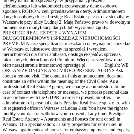
umowy najmu lub sprzedaży. W przypadku zgłoszenia
telefonicznego lub wiadomości przetwarzamy dane osobowe
zgodnie z RODO w celu przedstawienia oferty. Administratorem
danych osobowych jest Prestige Real Estate sp. z o. o. z siedzibą w
Warszawie przy ulicy Ludnej 2. Mają Państwo prawo w dowolnym
momencie do modyfikacji danych lub wycofania zgody.
PRESTIGE REAL ESTATE – WYNAJEM
DŁUGOTERMINOWY i SPRZEDAŻ NIERUCHOMOŚCI
PREMIUM Nasze specjalizacje: mieszkania na wynajem i sprzedaż
w Warszawie, luksusowe domy na sprzedaż i wynajem,
nieruchomości dla firm i ambasad, obsługa ekspatów, sprzedaż
luksusowych nieruchomości Premium. Więcej szczegółów oraz
ofert naszej stronie internetowej nprestige.pl _______ English: WE
ORGANIZE ONLINE AND VIDEO PRESENTATIONS Ask
about a remote visit. The content of this announcement does not
constitute an offer within the meaning of the Civil Code. As a
professional Real Estate Agency, we charge a commission. In the
case of contact via telephone or message, we process personal data
in accordance with the GDPR in order to present an offer. The
administrator of personal data is Prestige Real Estate sp. z o. o. with
its registered office in Warsaw at Ludna 2 str. You have the right to
modify your data or withdraw your consent at any time. Prestige
Real Estate Agency – Apartments and houses for rent or sell in
Warsaw. Our specialization: Luxury properties for rent or sell in
Warsaw, apartments and houses for embassy employees and expats,