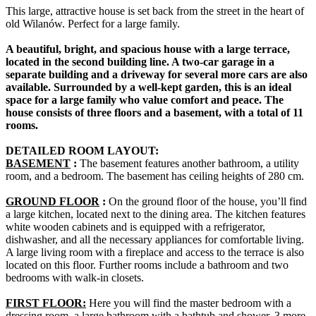
This large, attractive house is set back from the street in the heart of
old Wilanów. Perfect for a large family.
A beautiful, bright, and spacious house with a large terrace,
located in the second building line. A two-car garage in a
separate building and a driveway for several more cars are also
available. Surrounded by a well-kept garden, this is an ideal
space for a large family who value comfort and peace. The
house consists of three floors and a basement, with a total of 11
rooms.
DETAILED ROOM LAYOUT:
BASEMENT
:
The basement features another bathroom, a utility
room, and a bedroom. The basement has ceiling heights of 280 cm.
GROUND FLOOR
:
On the ground floor of the house, you’ll find
a large kitchen, located next to the dining area. The kitchen features
white wooden cabinets and is equipped with a refrigerator,
dishwasher, and all the necessary appliances for comfortable living.
A large living room with a fireplace and access to the terrace is also
located on this floor. Further rooms include a bathroom and two
bedrooms with walk-in closets.
FIRST FLOOR:
Here you will find the master bedroom with a
dressing room, a large bathroom with a bathtub and shower, 3 more