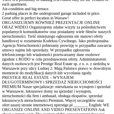
each apartment.
Air-condition and big terrace.
2 parking places in the underground garage included in price.
Great offer in perfect location in Warsaw!
ORGANIZUJEMY RÓWNIEŻ PREZENTACJE ONLINE
ORAZ WIDEO Organizujemy zdalne wizyty za pośrednictwem
popularnych komunikatorów oraz posiadamy wiele filmów naszych
nieruchomości. Treść niniejszego ogłoszenia nie stanowi oferty
handlowej w rozumieniu Kodeksu Cywilnego. Jako profesjonalna
Agencja Nieruchomości pobieramy prowizję w przypadku zawarcia
umowy najmu lub sprzedaży. W przypadku zgłoszenia
telefonicznego lub wiadomości przetwarzamy dane osobowe
zgodnie z RODO w celu przedstawienia oferty. Administratorem
danych osobowych jest Prestige Real Estate sp. z o. o. z siedzibą w
Warszawie przy ulicy Ludnej 2. Mają Państwo prawo w dowolnym
momencie do modyfikacji danych lub wycofania zgody.
PRESTIGE REAL ESTATE – WYNAJEM
DŁUGOTERMINOWY i SPRZEDAŻ NIERUCHOMOŚCI
PREMIUM Nasze specjalizacje: mieszkania na wynajem i sprzedaż
w Warszawie, luksusowe domy na sprzedaż i wynajem,
nieruchomości dla firm i ambasad, obsługa ekspatów, sprzedaż
luksusowych nieruchomości Premium. Więcej szczegółów oraz
ofert naszej stronie internetowej nprestige.pl _______ English: WE
ORGANIZE ONLINE AND VIDEO PRESENTATIONS Ask