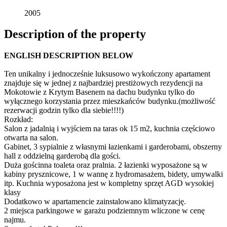
2005
Description of the property
ENGLISH DESCRIPTION BELOW
Ten unikalny i jednocześnie luksusowo wykończony apartament
znajduje się w jednej z najbardziej prestiżowych rezydencji na
Mokotowie z Krytym Basenem na dachu budynku tylko do
wyłącznego korzystania przez mieszkańców budynku.(możliwość
rezerwacji godzin tylko dla siebie!!!!)
Rozkład:
Salon z jadalnią i wyjściem na taras ok 15 m2, kuchnia częściowo
otwarta na salon.
Gabinet, 3 sypialnie z własnymi łazienkami i garderobami, obszerny
hall z oddzielną garderobą dla gości.
Duża gościnna toaleta oraz pralnia. 2 łazienki wyposażone są w
kabiny prysznicowe, 1 w wannę z hydromasażem, bidety, umywalki
itp. Kuchnia wyposażona jest w kompletny sprzęt AGD wysokiej
klasy
Dodatkowo w apartamencie zainstalowano klimatyzację.
2 miejsca parkingowe w garażu podziemnym wliczone w cenę
najmu.