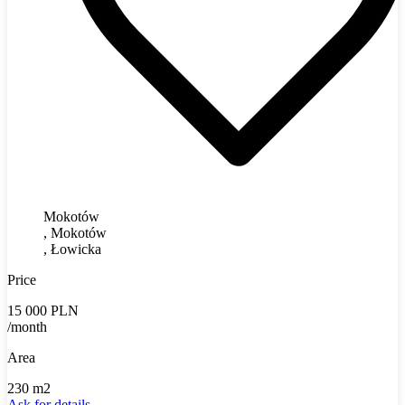
Mokotów
, Mokotów
, Łowicka
Price
15 000 PLN
/month
Area
230 m2
Ask for details