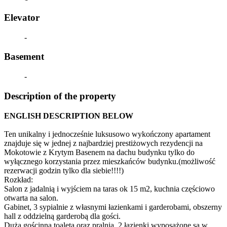
Elevator
-
Basement
-
Description of the property
ENGLISH DESCRIPTION BELOW
Ten unikalny i jednocześnie luksusowo wykończony apartament
znajduje się w jednej z najbardziej prestiżowych rezydencji na
Mokotowie z Krytym Basenem na dachu budynku tylko do
wyłącznego korzystania przez mieszkańców budynku.(możliwość
rezerwacji godzin tylko dla siebie!!!!)
Rozkład:
Salon z jadalnią i wyjściem na taras ok 15 m2, kuchnia częściowo
otwarta na salon.
Gabinet, 3 sypialnie z własnymi łazienkami i garderobami, obszerny
hall z oddzielną garderobą dla gości.
Duża gościnna toaleta oraz pralnia. 2 łazienki wyposażone są w