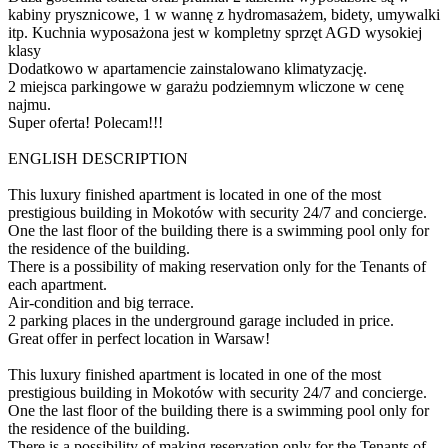
kabiny prysznicowe, 1 w wannę z hydromasażem, bidety, umywalki
itp. Kuchnia wyposażona jest w kompletny sprzęt AGD wysokiej
klasy
Dodatkowo w apartamencie zainstalowano klimatyzację.
2 miejsca parkingowe w garażu podziemnym wliczone w cenę
najmu.
Super oferta! Polecam!!!
ENGLISH DESCRIPTION
This luxury finished apartment is located in one of the most
prestigious building in Mokotów with security 24/7 and concierge.
One the last floor of the building there is a swimming pool only for
the residence of the building.
There is a possibility of making reservation only for the Tenants of
each apartment.
Air-condition and big terrace.
2 parking places in the underground garage included in price.
Great offer in perfect location in Warsaw!
This luxury finished apartment is located in one of the most
prestigious building in Mokotów with security 24/7 and concierge.
One the last floor of the building there is a swimming pool only for
the residence of the building.
There is a possibility of making reservation only for the Tenants of