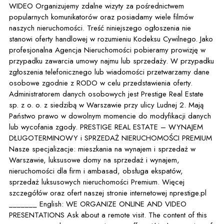
WIDEO Organizujemy zdalne wizyty za pośrednictwem
popularnych komunikatorów oraz posiadamy wiele filmów
naszych nieruchomości. Treść niniejszego ogłoszenia nie
stanowi oferty handlowej w rozumieniu Kodeksu Cywilnego. Jako
profesjonalna Agencja Nieruchomości pobieramy prowizję w
przypadku zawarcia umowy najmu lub sprzedaży. W przypadku
zgłoszenia telefonicznego lub wiadomości przetwarzamy dane
osobowe zgodnie z RODO w celu przedstawienia oferty.
Administratorem danych osobowych jest Prestige Real Estate
sp. z o. o. z siedzibą w Warszawie przy ulicy Ludnej 2. Mają
Państwo prawo w dowolnym momencie do modyfikacji danych
lub wycofania zgody. PRESTIGE REAL ESTATE – WYNAJEM
DŁUGOTERMINOWY i SPRZEDAŻ NIERUCHOMOŚCI PREMIUM
Nasze specjalizacje: mieszkania na wynajem i sprzedaż w
Warszawie, luksusowe domy na sprzedaż i wynajem,
nieruchomości dla firm i ambasad, obsługa ekspatów,
sprzedaż luksusowych nieruchomości Premium. Więcej
szczegółów oraz ofert naszej stronie internetowej nprestige.pl
_______ English: WE ORGANIZE ONLINE AND VIDEO
PRESENTATIONS Ask about a remote visit. The content of this