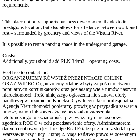
requirements.
This place not only supports business development thanks to its
prestigious location, but also allows for a balance between work and
rest – surrounded by greenery and views of the Vistula River.
It is possible to rent a parking space in the underground garage.
Costs:
Additionally, you should add PLN 34/m2 – operating costs.
Feel free to contact me!
ORGANIZUJEMY RÓWNIEŻ PREZENTACJE ONLINE
ORAZ WIDEO Organizujemy zdalne wizyty za pośrednictwem
popularnych komunikatorów oraz posiadamy wiele filmów naszych
nieruchomości. Treść niniejszego ogłoszenia nie stanowi oferty
handlowej w rozumieniu Kodeksu Cywilnego. Jako profesjonalna
Agencja Nieruchomości pobieramy prowizję w przypadku zawarcia
umowy najmu lub sprzedaży. W przypadku zgłoszenia
telefonicznego lub wiadomości przetwarzamy dane osobowe
zgodnie z RODO w celu przedstawienia oferty. Administratorem
danych osobowych jest Prestige Real Estate sp. z o. o. z siedzibą w
Warszawie przy ulicy Ludnej 2. Mają Państwo prawo w dowolnym
momencie do modyfikacji danych lub wycofania zgody.