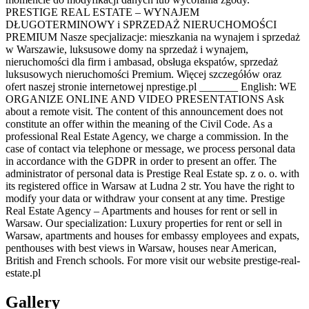
PRESTIGE REAL ESTATE – WYNAJEM
DŁUGOTERMINOWY i SPRZEDAŻ NIERUCHOMOŚCI
PREMIUM Nasze specjalizacje: mieszkania na wynajem i sprzedaż
w Warszawie, luksusowe domy na sprzedaż i wynajem,
nieruchomości dla firm i ambasad, obsługa ekspatów, sprzedaż
luksusowych nieruchomości Premium. Więcej szczegółów oraz
ofert naszej stronie internetowej nprestige.pl _______ English: WE
ORGANIZE ONLINE AND VIDEO PRESENTATIONS Ask
about a remote visit. The content of this announcement does not
constitute an offer within the meaning of the Civil Code. As a
professional Real Estate Agency, we charge a commission. In the
case of contact via telephone or message, we process personal data
in accordance with the GDPR in order to present an offer. The
administrator of personal data is Prestige Real Estate sp. z o. o. with
its registered office in Warsaw at Ludna 2 str. You have the right to
modify your data or withdraw your consent at any time. Prestige
Real Estate Agency – Apartments and houses for rent or sell in
Warsaw. Our specialization: Luxury properties for rent or sell in
Warsaw, apartments and houses for embassy employees and expats,
penthouses with best views in Warsaw, houses near American,
British and French schools. For more visit our website prestige-real-
estate.pl
Gallery