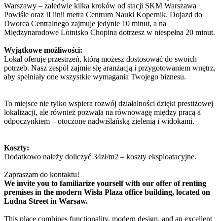
Warszawy – zaledwie kilka kroków od stacji SKM Warszawa
Powiśle oraz II linii metra Centrum Nauki Kopernik. Dojazd do
Dworca Centralnego zajmuje jedynie 10 minut, a na
Międzynarodowe Lotnisko Chopina dotrzesz w niespełna 20 minut.
Wyjątkowe możliwości:
Lokal oferuje przestrzeń, którą możesz dostosować do swoich
potrzeb. Nasz zespół zajmie się aranżacją i przygotowaniem wnętrz,
aby spełniały one wszystkie wymagania Twojego biznesu.
To miejsce nie tylko wspiera rozwój działalności dzięki prestiżowej
lokalizacji, ale również pozwala na równowagę między pracą a
odpoczynkiem – otoczone nadwiślańską zielenią i widokami.
Koszty:
Dodatkowo należy doliczyć 34zł/m2 – koszty eksploatacyjne.
Zapraszam do kontaktu!
We invite you to familiarize yourself with our offer of renting
premises in the modern Wisła Plaza office building, located on
Ludna Street in Warsaw.
This place combines functionality, modern design, and an excellent