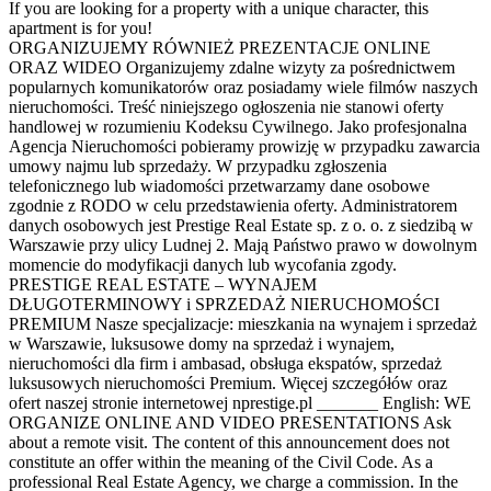
If you are looking for a property with a unique character, this
apartment is for you!
ORGANIZUJEMY RÓWNIEŻ PREZENTACJE ONLINE
ORAZ WIDEO Organizujemy zdalne wizyty za pośrednictwem
popularnych komunikatorów oraz posiadamy wiele filmów naszych
nieruchomości. Treść niniejszego ogłoszenia nie stanowi oferty
handlowej w rozumieniu Kodeksu Cywilnego. Jako profesjonalna
Agencja Nieruchomości pobieramy prowizję w przypadku zawarcia
umowy najmu lub sprzedaży. W przypadku zgłoszenia
telefonicznego lub wiadomości przetwarzamy dane osobowe
zgodnie z RODO w celu przedstawienia oferty. Administratorem
danych osobowych jest Prestige Real Estate sp. z o. o. z siedzibą w
Warszawie przy ulicy Ludnej 2. Mają Państwo prawo w dowolnym
momencie do modyfikacji danych lub wycofania zgody.
PRESTIGE REAL ESTATE – WYNAJEM
DŁUGOTERMINOWY i SPRZEDAŻ NIERUCHOMOŚCI
PREMIUM Nasze specjalizacje: mieszkania na wynajem i sprzedaż
w Warszawie, luksusowe domy na sprzedaż i wynajem,
nieruchomości dla firm i ambasad, obsługa ekspatów, sprzedaż
luksusowych nieruchomości Premium. Więcej szczegółów oraz
ofert naszej stronie internetowej nprestige.pl _______ English: WE
ORGANIZE ONLINE AND VIDEO PRESENTATIONS Ask
about a remote visit. The content of this announcement does not
constitute an offer within the meaning of the Civil Code. As a
professional Real Estate Agency, we charge a commission. In the