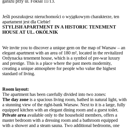
garażu przy ul. Foksal 11/13.
Jeśli poszukujesz nieruchomości o wyjątkowym charakterze, ten
apartament jest dla Ciebie!
STYLISH APARTMENT IN A HISTORIC TENEMENT
HOUSE AT UL. OKÓLNIK
We invite you to discover a unique gem on the map of Warsaw – an
elegant apartment with an area of 180 m², located in the revitalized
Ordynacka tenement house, which is a symbol of pre-war luxury
and prestige. This is a place where the past meets modernity,
creating a unique atmosphere for people who value the highest
standard of living.
Room layout:
The apartment has been carefully divided into two zones:
The day zone
is a spacious living room, bathed in natural light, with
a stunning view of the right-bank Warsaw. Next to it is a large, fully
equipped kitchen with an elegant dining room and a guest toilet.
Private area
available only to the household members, offers a
master bedroom with a dressing room and a bathroom equipped
with a shower and a steam sauna. Two additional bedrooms, one