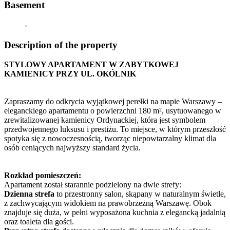
Basement
-
Description of the property
STYLOWY APARTAMENT W ZABYTKOWEJ
KAMIENICY PRZY UL. OKÓLNIK
Zapraszamy do odkrycia wyjątkowej perełki na mapie Warszawy –
eleganckiego apartamentu o powierzchni 180 m², usytuowanego w
zrewitalizowanej kamienicy Ordynackiej, która jest symbolem
przedwojennego luksusu i prestiżu. To miejsce, w którym przeszłość
spotyka się z nowoczesnością, tworząc niepowtarzalny klimat dla
osób ceniących najwyższy standard życia.
Rozkład pomieszczeń:
Apartament został starannie podzielony na dwie strefy:
Dzienna strefa
to przestronny salon, skąpany w naturalnym świetle,
z zachwycającym widokiem na prawobrzeżną Warszawę. Obok
znajduje się duża, w pełni wyposażona kuchnia z elegancką jadalnią
oraz toaleta dla gości.