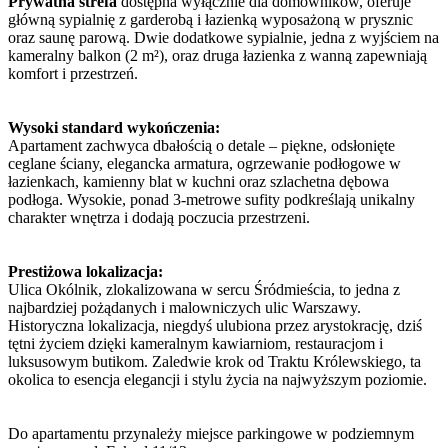
Prywatna strefa
dostępna wyłącznie dla domowników, oferuje
główną sypialnię z garderobą i łazienką wyposażoną w prysznic
oraz saunę parową. Dwie dodatkowe sypialnie, jedna z wyjściem na
kameralny balkon (2 m²), oraz druga łazienka z wanną zapewniają
komfort i przestrzeń.
Wysoki standard wykończenia:
Apartament zachwyca dbałością o detale – piękne, odsłonięte
ceglane ściany, elegancka armatura, ogrzewanie podłogowe w
łazienkach, kamienny blat w kuchni oraz szlachetna dębowa
podłoga. Wysokie, ponad 3-metrowe sufity podkreślają unikalny
charakter wnętrza i dodają poczucia przestrzeni.
Prestiżowa lokalizacja:
Ulica Okólnik, zlokalizowana w sercu Śródmieścia, to jedna z
najbardziej pożądanych i malowniczych ulic Warszawy.
Historyczna lokalizacja, niegdyś ulubiona przez arystokrację, dziś
tętni życiem dzięki kameralnym kawiarniom, restauracjom i
luksusowym butikom. Zaledwie krok od Traktu Królewskiego, ta
okolica to esencja elegancji i stylu życia na najwyższym poziomie.
Do apartamentu przynależy miejsce parkingowe w podziemnym