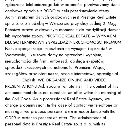
zgłoszenia telefonicznego lub wiadomości przetwarzamy dane
osobowe zgodnie z RODO w celu przedstawienia oferty.
Administratorem danych osobowych jest Prestige Real Estate
sp. z o. o. z siedzibą w Warszawie przy ulicy Ludnej 2. Mają
Państwo prawo w dowolnym momencie do modyfikacji danych
lub wycofania zgody. PRESTIGE REAL ESTATE – WYNAJEM
DŁUGOTERMINOWY i SPRZEDAŻ NIERUCHOMOŚCI PREMIUM
Nasze specjalizacje: mieszkania na wynajem i sprzedaż w
Warszawie, luksusowe domy na sprzedaż i wynajem,
nieruchomości dla firm i ambasad, obsługa ekspatów,
sprzedaż luksusowych nieruchomości Premium. Więcej
szczegółów oraz ofert naszej stronie internetowej nprestige.pl
_______ English: WE ORGANIZE ONLINE AND VIDEO
PRESENTATIONS Ask about a remote visit. The content of this
announcement does not constitute an offer within the meaning of
the Civil Code. As a professional Real Estate Agency, we
charge a commission. In the case of contact via telephone or
message, we process personal data in accordance with the
GDPR in order to present an offer. The administrator of
personal data is Prestige Real Estate sp. z o. o. with its