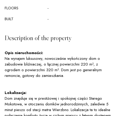
FLOORS
-
BUILT
-
Description of the property
Opis nieruchomości:
Na wynajem luksusowy, nowocześnie wykończony dom o
zabudowie bliźniaczej, o łącznej powierzchni 220 m², z
ogrodem o powierzchni 320 m². Dom jest po generalnym
remoncie, gotowy do zamieszkania.
Lokalizacja:
Dom znajduje się w prestiżowej i spokojnej części Starego
Mokotowa, w otoczeniu domków jednorodzinnych, zaledwie 5
minut pieszo od stacji metra Wierzbno. Lokalizacja ta to idealne
połączenie komfortu życia w cichym miejscu z łatwym dostępem