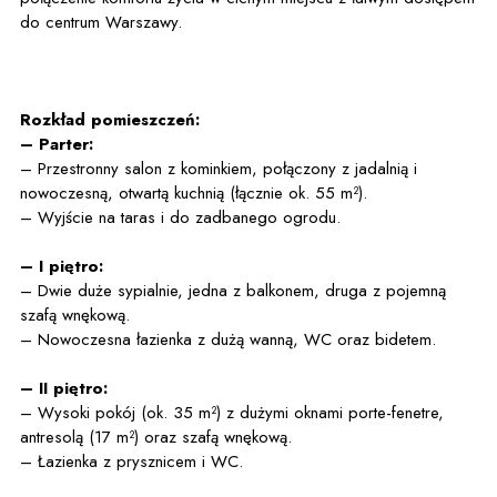
do centrum Warszawy.
Rozkład pomieszczeń:
– Parter:
– Przestronny salon z kominkiem, połączony z jadalnią i
nowoczesną, otwartą kuchnią (łącznie ok. 55 m²).
– Wyjście na taras i do zadbanego ogrodu.
– I piętro:
– Dwie duże sypialnie, jedna z balkonem, druga z pojemną
szafą wnękową.
– Nowoczesna łazienka z dużą wanną, WC oraz bidetem.
– II piętro:
– Wysoki pokój (ok. 35 m²) z dużymi oknami porte-fenetre,
antresolą (17 m²) oraz szafą wnękową.
– Łazienka z prysznicem i WC.