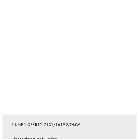
NUMER OFERTY 7431/16199/OMW
Click on photo to see full gallery