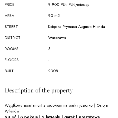
PRICE
9 900 PLN PLN
/miesiąc
AREA
90 m2
STREET
Księdza Prymasa Augusta Hlonda
DISTRICT
Warszawa
ROOMS
3
FLOORS
-
BUILT
2008
Description of the property
Wyjątkowy apartament z widokiem na park i jeziorko | Ostoja
Wilanów
90 m² | 3 pokoje | 2 łazienki | garaż | prestiżowe