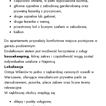
częściowo otwarta, w pełni wyposażona kuchnia,
główna sypialnia z zabudową garderobianą oraz
prywatną łazienką z prysznicem,
druga sypialnia lub gabinet,
druga łazienka z wanną,
przestronny hol z licznymi szafami w zabudowie,
balkon.
Do apartamentu przynależy komfortowe miejsce postojowe w
garażu podziemnym.
Dodatkowym atutem jest możliwość korzystania z usługi
housekeeping
, której zakres i częstotliwość mogą zostać
indywidualnie ustalone z Najemcą.
Lokalizacja
Ostoja Wilanów to jedno z najbardziej cenionych osiedli w
Warszawie, oferujące mieszkańcom prywatne parki ze
starodrzewiem, jeziorka, place zabaw oraz liczne tereny
rekreacyjne.
W najbliższej okolicy znajdują się:
sklepy i punkty usługowe,