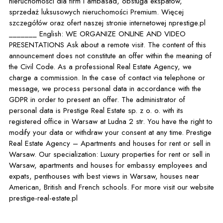
nieruchomości dla firm i ambasad, obsługa ekspatów,
sprzedaż luksusowych nieruchomości Premium. Więcej
szczegółów oraz ofert naszej stronie internetowej nprestige.pl
_______ English: WE ORGANIZE ONLINE AND VIDEO
PRESENTATIONS Ask about a remote visit. The content of this
announcement does not constitute an offer within the meaning of
the Civil Code. As a professional Real Estate Agency, we
charge a commission. In the case of contact via telephone or
message, we process personal data in accordance with the
GDPR in order to present an offer. The administrator of
personal data is Prestige Real Estate sp. z o. o. with its
registered office in Warsaw at Ludna 2 str. You have the right to
modify your data or withdraw your consent at any time. Prestige
Real Estate Agency – Apartments and houses for rent or sell in
Warsaw. Our specialization: Luxury properties for rent or sell in
Warsaw, apartments and houses for embassy employees and
expats, penthouses with best views in Warsaw, houses near
American, British and French schools. For more visit our website
prestige-real-estate.pl