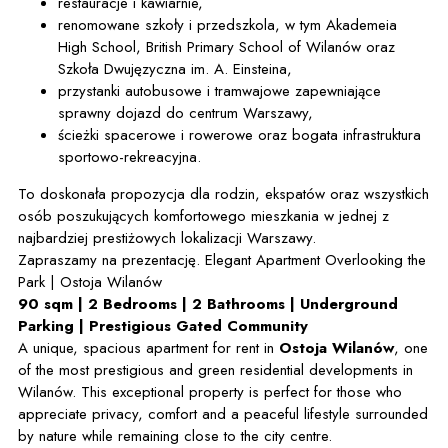
restauracje i kawiarnie,
renomowane szkoły i przedszkola, w tym Akademeia
High School, British Primary School of Wilanów oraz
Szkoła Dwujęzyczna im. A. Einsteina,
przystanki autobusowe i tramwajowe zapewniające
sprawny dojazd do centrum Warszawy,
ścieżki spacerowe i rowerowe oraz bogata infrastruktura
sportowo-rekreacyjna.
To doskonała propozycja dla rodzin, ekspatów oraz wszystkich
osób poszukujących komfortowego mieszkania w jednej z
najbardziej prestiżowych lokalizacji Warszawy.
Zapraszamy na prezentację. Elegant Apartment Overlooking the
Park | Ostoja Wilanów
90 sqm | 2 Bedrooms | 2 Bathrooms | Underground
Parking | Prestigious Gated Community
A unique, spacious apartment for rent in
Ostoja Wilanów
, one
of the most prestigious and green residential developments in
Wilanów. This exceptional property is perfect for those who
appreciate privacy, comfort and a peaceful lifestyle surrounded
by nature while remaining close to the city centre.