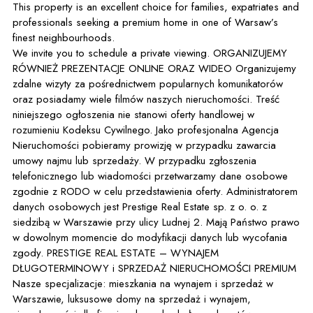
This property is an excellent choice for families, expatriates and
professionals seeking a premium home in one of Warsaw’s
finest neighbourhoods.
We invite you to schedule a private viewing. ORGANIZUJEMY
RÓWNIEŻ PREZENTACJE ONLINE ORAZ WIDEO Organizujemy
zdalne wizyty za pośrednictwem popularnych komunikatorów
oraz posiadamy wiele filmów naszych nieruchomości. Treść
niniejszego ogłoszenia nie stanowi oferty handlowej w
rozumieniu Kodeksu Cywilnego. Jako profesjonalna Agencja
Nieruchomości pobieramy prowizję w przypadku zawarcia
umowy najmu lub sprzedaży. W przypadku zgłoszenia
telefonicznego lub wiadomości przetwarzamy dane osobowe
zgodnie z RODO w celu przedstawienia oferty. Administratorem
danych osobowych jest Prestige Real Estate sp. z o. o. z
siedzibą w Warszawie przy ulicy Ludnej 2. Mają Państwo prawo
w dowolnym momencie do modyfikacji danych lub wycofania
zgody. PRESTIGE REAL ESTATE – WYNAJEM
DŁUGOTERMINOWY i SPRZEDAŻ NIERUCHOMOŚCI PREMIUM
Nasze specjalizacje: mieszkania na wynajem i sprzedaż w
Warszawie, luksusowe domy na sprzedaż i wynajem,