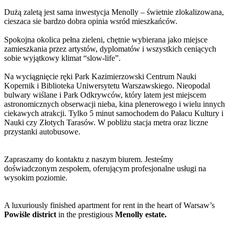
Dużą zaletą jest sama inwestycja Menolly – świetnie zlokalizowana,
cieszaca sie bardzo dobra opinia wsród mieszkańców.
Spokojna okolica pełna zieleni, chętnie wybierana jako miejsce
zamieszkania przez artystów, dyplomatów i wszystkich ceniących
sobie wyjątkowy klimat “slow-life”.
Na wyciągnięcie ręki Park Kazimierzowski Centrum Nauki
Kopernik i Biblioteka Uniwersytetu Warszawskiego. Nieopodal
bulwary wiślane i Park Odkrywców, który latem jest miejscem
astronomicznych obserwacji nieba, kina plenerowego i wielu innych
ciekawych atrakcji. Tylko 5 minut samochodem do Pałacu Kultury i
Nauki czy Złotych Tarasów. W pobliżu stacja metra oraz liczne
przystanki autobusowe.
Zapraszamy do kontaktu z naszym biurem. Jesteśmy
doświadczonym zespołem, oferującym profesjonalne usługi na
wysokim poziomie.
A luxuriously finished apartment for rent in the heart of Warsaw’s
Powiśle district
in the prestigious
Menolly estate.