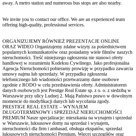
away. A metro station and numerous bus stops are also nearby.
We invite you to contact our office. We are an experienced team
offering high-quality, professional services.
ORGANIZUJEMY RÓWNIEŻ PREZENTACJE ONLINE
ORAZ WIDEO Organizujemy zdalne wizyty za pośrednictwem
popularnych komunikatorów oraz posiadamy wiele filmów naszych
nieruchomości. Treść niniejszego ogłoszenia nie stanowi oferty
handlowej w rozumieniu Kodeksu Cywilnego. Jako profesjonalna
Agencja Nieruchomości pobieramy prowizję w przypadku zawarcia
umowy najmu lub sprzedaży. W przypadku zgłoszenia
telefonicznego lub wiadomości przetwarzamy dane osobowe
zgodnie z RODO w celu przedstawienia oferty. Administratorem
danych osobowych jest Prestige Real Estate sp. z o. o. z siedzibą w
Warszawie przy ulicy Ludnej 2. Mają Państwo prawo w dowolnym
momencie do modyfikacji danych lub wycofania zgody.
PRESTIGE REAL ESTATE – WYNAJEM
DŁUGOTERMINOWY i SPRZEDAŻ NIERUCHOMOŚCI
PREMIUM Nasze specjalizacje: mieszkania na wynajem i sprzedaż
w Warszawie, luksusowe domy na sprzedaż i wynajem,
nieruchomości dla firm i ambasad, obsługa ekspatów, sprzedaż
luksusowych nieruchomości Premium. Więcej szczegółów oraz