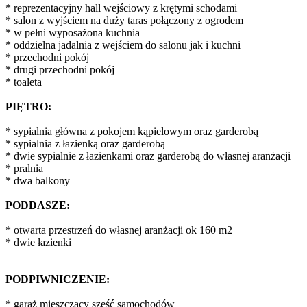
* reprezentacyjny hall wejściowy z krętymi schodami
* salon z wyjściem na duży taras połączony z ogrodem
* w pełni wyposażona kuchnia
* oddzielna jadalnia z wejściem do salonu jak i kuchni
* przechodni pokój
* drugi przechodni pokój
* toaleta
PIĘTRO:
* sypialnia główna z pokojem kąpielowym oraz garderobą
* sypialnia z łazienką oraz garderobą
* dwie sypialnie z łazienkami oraz garderobą do własnej aranżacji
* pralnia
* dwa balkony
PODDASZE:
* otwarta przestrzeń do własnej aranżacji ok 160 m2
* dwie łazienki
PODPIWNICZENIE:
* garaż mieszczący sześć samochodów