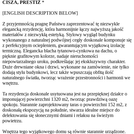
CISZA, PRESTIŻ
*
[ENGLISH DESCRIPTION BELOW]
Z przyjemnością pragnę Państwu zaprezentować tę niezwykle
elegancką rezydencję, która harmonijnie łączy najwyższą jakość
materiałów z niezwykłą estetyką. Stylowy wygląd budynku
wykonanego z naturalnej podwójnej cegły doskonale komponuje się
z perfekcyjnym ociepleniem, gwarantującym wyjątkową izolację
termiczną. Elegancka blacha tytanowo-cynkowa na dachu, o
pięknie grafitowym kolorze, nadaje nieruchomości
niepowtarzalnego uroku, podkreślając jej ekskluzywny charakter.
Duże drewniane okna i drzwi, wykonane na zamówienie, nie tylko
dodają stylu budynkowi, lecz także wpuszczają obfitą ilość
naturalnego światła, tworząc wrażenie przestronności i harmonii we
wnętrzu.
Ta rezydencja doskonale usytuowana jest na przepięknej działce o
imponującej powierzchni 1320 m2, tworząc prawdziwą oazę
spokoju. Starannie zaprojektowany taras o powierzchni 152 m2, z
doskonałą ekspozycją na południe, stwarza idealne miejsce do
delektowania się słonecznymi dniami i relaksu na świeżym
powietrzu.
Wnętrza tego wyjątkowego domu są równie starannie urządzone.