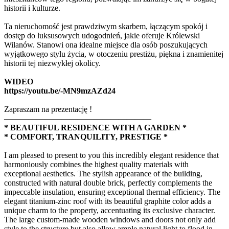
historii i kulturze.
Ta nieruchomość jest prawdziwym skarbem, łączącym spokój i
dostęp do luksusowych udogodnień, jakie oferuje Królewski
Wilanów. Stanowi ona idealne miejsce dla osób poszukujących
wyjątkowego stylu życia, w otoczeniu prestiżu, piękna i znamienitej
historii tej niezwykłej okolicy.
WIDEO
https://youtu.be/-MN9mzAZd24
Zapraszam na prezentację !
——————————————————
* BEAUTIFUL RESIDENCE WITH A GARDEN *
* COMFORT, TRANQUILITY, PRESTIGE *
I am pleased to present to you this incredibly elegant residence that
harmoniously combines the highest quality materials with
exceptional aesthetics. The stylish appearance of the building,
constructed with natural double brick, perfectly complements the
impeccable insulation, ensuring exceptional thermal efficiency. The
elegant titanium-zinc roof with its beautiful graphite color adds a
unique charm to the property, accentuating its exclusive character.
The large custom-made wooden windows and doors not only add
style to the structure but also allow ample natural light to flood in,