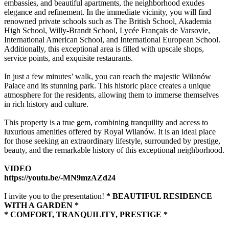
embassies, and beautiful apartments, the neighborhood exudes
elegance and refinement. In the immediate vicinity, you will find
renowned private schools such as The British School, Akademia
High School, Willy-Brandt School, Lycée Français de Varsovie,
International American School, and International European School.
Additionally, this exceptional area is filled with upscale shops,
service points, and exquisite restaurants.
In just a few minutes’ walk, you can reach the majestic Wilanów
Palace and its stunning park. This historic place creates a unique
atmosphere for the residents, allowing them to immerse themselves
in rich history and culture.
This property is a true gem, combining tranquility and access to
luxurious amenities offered by Royal Wilanów. It is an ideal place
for those seeking an extraordinary lifestyle, surrounded by prestige,
beauty, and the remarkable history of this exceptional neighborhood.
VIDEO
https://youtu.be/-MN9mzAZd24
I invite you to the presentation!
* BEAUTIFUL RESIDENCE
WITH A GARDEN *
* COMFORT, TRANQUILITY, PRESTIGE *