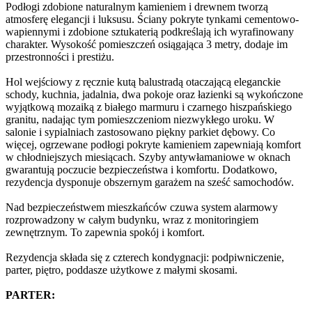
Podłogi zdobione naturalnym kamieniem i drewnem tworzą
atmosferę elegancji i luksusu. Ściany pokryte tynkami cementowo-
wapiennymi i zdobione sztukaterią podkreślają ich wyrafinowany
charakter. Wysokość pomieszczeń osiągająca 3 metry, dodaje im
przestronności i prestiżu.
Hol wejściowy z ręcznie kutą balustradą otaczającą eleganckie
schody, kuchnia, jadalnia, dwa pokoje oraz łazienki są wykończone
wyjątkową mozaiką z białego marmuru i czarnego hiszpańskiego
granitu, nadając tym pomieszczeniom niezwykłego uroku. W
salonie i sypialniach zastosowano piękny parkiet dębowy. Co
więcej, ogrzewane podłogi pokryte kamieniem zapewniają komfort
w chłodniejszych miesiącach. Szyby antywłamaniowe w oknach
gwarantują poczucie bezpieczeństwa i komfortu. Dodatkowo,
rezydencja dysponuje obszernym garażem na sześć samochodów.
Nad bezpieczeństwem mieszkańców czuwa system alarmowy
rozprowadzony w całym budynku, wraz z monitoringiem
zewnętrznym. To zapewnia spokój i komfort.
Rezydencja składa się z czterech kondygnacji: podpiwniczenie,
parter, piętro, poddasze użytkowe z małymi skosami.
PARTER: