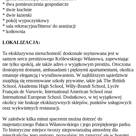
* dwa pomieszczenia gospodarcze
* dwie kuchnie
* dwie łazienki
* pokój wypoczynkowy
* sala rekreacyjna/fitness/ do aranżacji
* kotłownia
LOKALIZACJA:
Ta ekskluzywna nieruchomość doskonale usytuowana jest w
samym sercu prestiżowego Królewskiego Wilanowa, zapewniając
nie tylko spokój, ale także adres o wyjątkowym prestiżu. Otoczona
dostojnymi domami, ambasadami i pięknymi apartamentami, okolica
emanuje elegancją i wyrafinowaniem. W najbliższym sąsiedztwie
znajdują się renomowane szkoły prywatne, takie jak The British
School, Akademia High School, Willy-Brandt School, Lycée
Français de Varsovie, International American School oraz
International European School. Dodatkowo, w tej wyjątkowej
okolicy nie brakuje ekskluzywnych sklepów, punktów usługowych
oraz wykwintnych restauracji.
W zaledwie kilka minut spacerem można dotrzeć do
majestatycznego Pałacu Wilanowskiego i jego przepięknego parku.
To historyczne miejsce tworzy niepowtarzalną atmosferę dla
mieszkańców tego regionu, pozwalając im zanurzyć się w bogatej