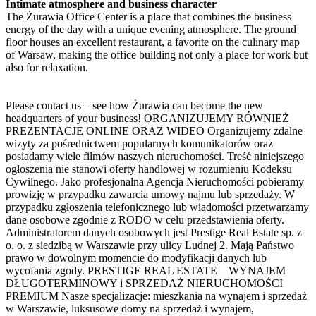
Intimate atmosphere and business character
The Żurawia Office Center is a place that combines the business
energy of the day with a unique evening atmosphere. The ground
floor houses an excellent restaurant, a favorite on the culinary map
of Warsaw, making the office building not only a place for work but
also for relaxation.
Please contact us – see how Żurawia can become the new
headquarters of your business! ORGANIZUJEMY RÓWNIEŻ
PREZENTACJE ONLINE ORAZ WIDEO Organizujemy zdalne
wizyty za pośrednictwem popularnych komunikatorów oraz
posiadamy wiele filmów naszych nieruchomości. Treść niniejszego
ogłoszenia nie stanowi oferty handlowej w rozumieniu Kodeksu
Cywilnego. Jako profesjonalna Agencja Nieruchomości pobieramy
prowizję w przypadku zawarcia umowy najmu lub sprzedaży. W
przypadku zgłoszenia telefonicznego lub wiadomości przetwarzamy
dane osobowe zgodnie z RODO w celu przedstawienia oferty.
Administratorem danych osobowych jest Prestige Real Estate sp. z
o. o. z siedzibą w Warszawie przy ulicy Ludnej 2. Mają Państwo
prawo w dowolnym momencie do modyfikacji danych lub
wycofania zgody. PRESTIGE REAL ESTATE – WYNAJEM
DŁUGOTERMINOWY i SPRZEDAŻ NIERUCHOMOŚCI
PREMIUM Nasze specjalizacje: mieszkania na wynajem i sprzedaż
w Warszawie, luksusowe domy na sprzedaż i wynajem,