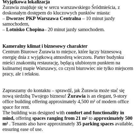
Wyjątkowa lokalizacja
Żurawia znajduje się w sercu warszawskiego Śródmieścia, z
doskonałym dostępem do kluczowych punktów miasta:
–
Dworzec PKP Warszawa Centralna
– 10 minut jazdy
samochodem,
–
Lotnisko Chopina
– 20 minut jazdy samochodem.
Kameralny klimat i biznesowy charakter
Centrum Biurowe Żurawia to miejsce, które łączy biznesową
energię dnia z wyjątkową atmosferą wieczoru. Parter budynku
mieści znakomitą restaurację, będącą ulubionym punktem na
kulinarnej mapie Warszawy, co czyni biurowiec nie tylko miejscem
pracy, ale i relaksu.
Zapraszamy do kontaktu – sprawdź, jak Żurawia może stać się
nową siedzibą Twojego biznesu!
Żurawia
is an elegant, 9-story
office building offering approximately 4,500 m² of modern office
space for rent.
The building was designed with
comfort and functionality in
mind,
offering
spaces ranging from 21 m²
to
approximately 500
m²
. Tenants also have approximately
35 parking spaces
available,
ensuring ease of use.