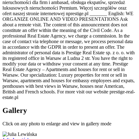
nieruchomości dla firm i ambasad, obsługa ekspatów, sprzedaż
luksusowych nieruchomości Premium. Więcej szczegółów oraz
ofert naszej stronie internetowej nprestige.pl _______ English: WE
ORGANIZE ONLINE AND VIDEO PRESENTATIONS Ask
about a remote visit. The content of this announcement does not
constitute an offer within the meaning of the Civil Code. As a
professional Real Estate Agency, we charge a commission. In the
case of contact via telephone or message, we process personal data
in accordance with the GDPR in order to present an offer. The
administrator of personal data is Prestige Real Estate sp. z o. o. with
its registered office in Warsaw at Ludna 2 str. You have the right to
modify your data or withdraw your consent at any time. Prestige
Real Estate Agency – Apartments and houses for rent or sell in
Warsaw. Our specialization: Luxury properties for rent or sell in
Warsaw, apartments and houses for embassy employees and expats,
penthouses with best views in Warsaw, houses near American,
British and French schools. For more visit our website prestige-real-
estate.pl
Gallery
Click on any photo to enlarge and view in gallery mode