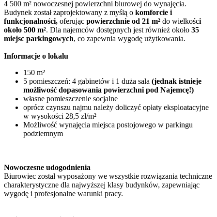
4 500 m² nowoczesnej powierzchni biurowej do wynajęcia.
Budynek został zaprojektowany z myślą o
komforcie i
funkcjonalności,
oferując
powierzchnie od 21 m²
do wielkośc
i
około 500 m²
. Dla najemców dostępnych jest również około
35
miejsc parkingowych
, co zapewnia wygodę użytkowania.
Informacje o lokalu
150 m²
5 pomieszczeń: 4 gabinetów i 1 duża sala
(jednak istnieje
możliwość dopasowania powierzchni pod Najemcę!)
własne pomieszczenie socjalne
oprócz czynszu najmu należy doliczyć opłaty eksploatacyjne
w wysokości 28,5 zł/m²
Możliwość wynajęcia miejsca postojowego w parkingu
podziemnym
Nowoczesne udogodnienia
Biurowiec został wyposażony we wszystkie rozwiązania techniczne
charakterystyczne dla najwyższej klasy budynków, zapewniając
wygodę i profesjonalne warunki pracy.