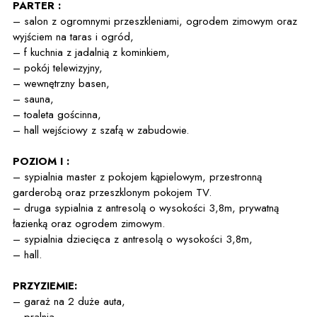
PARTER :
– salon z ogromnymi przeszkleniami, ogrodem zimowym oraz
wyjściem na taras i ogród,
– f kuchnia z jadalnią z kominkiem,
– pokój telewizyjny,
– wewnętrzny basen,
– sauna,
– toaleta gościnna,
– hall wejściowy z szafą w zabudowie.
POZIOM I :
– sypialnia master z pokojem kąpielowym, przestronną
garderobą oraz przeszklonym pokojem TV.
– druga sypialnia z antresolą o wysokości 3,8m, prywatną
łazienką oraz ogrodem zimowym.
– sypialnia dziecięca z antresolą o wysokości 3,8m,
– hall.
PRZYZIEMIE:
– garaż na 2 duże auta,