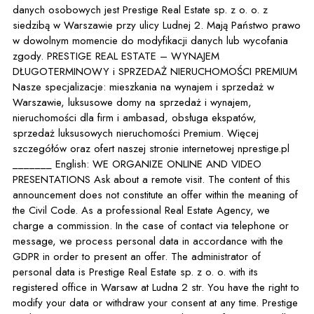
danych osobowych jest Prestige Real Estate sp. z o. o. z
siedzibą w Warszawie przy ulicy Ludnej 2. Mają Państwo prawo
w dowolnym momencie do modyfikacji danych lub wycofania
zgody. PRESTIGE REAL ESTATE – WYNAJEM
DŁUGOTERMINOWY i SPRZEDAŻ NIERUCHOMOŚCI PREMIUM
Nasze specjalizacje: mieszkania na wynajem i sprzedaż w
Warszawie, luksusowe domy na sprzedaż i wynajem,
nieruchomości dla firm i ambasad, obsługa ekspatów,
sprzedaż luksusowych nieruchomości Premium. Więcej
szczegółów oraz ofert naszej stronie internetowej nprestige.pl
_______ English: WE ORGANIZE ONLINE AND VIDEO
PRESENTATIONS Ask about a remote visit. The content of this
announcement does not constitute an offer within the meaning of
the Civil Code. As a professional Real Estate Agency, we
charge a commission. In the case of contact via telephone or
message, we process personal data in accordance with the
GDPR in order to present an offer. The administrator of
personal data is Prestige Real Estate sp. z o. o. with its
registered office in Warsaw at Ludna 2 str. You have the right to
modify your data or withdraw your consent at any time. Prestige