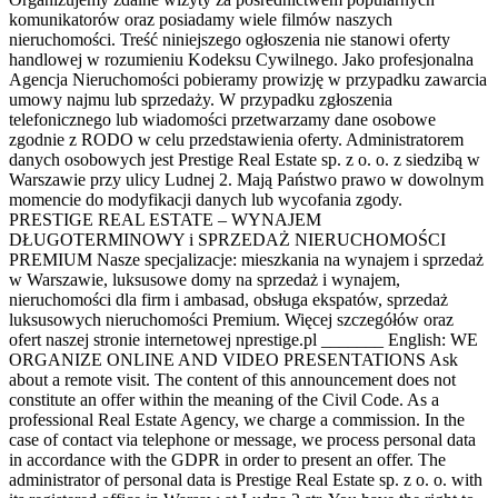
komunikatorów oraz posiadamy wiele filmów naszych
nieruchomości. Treść niniejszego ogłoszenia nie stanowi oferty
handlowej w rozumieniu Kodeksu Cywilnego. Jako profesjonalna
Agencja Nieruchomości pobieramy prowizję w przypadku zawarcia
umowy najmu lub sprzedaży. W przypadku zgłoszenia
telefonicznego lub wiadomości przetwarzamy dane osobowe
zgodnie z RODO w celu przedstawienia oferty. Administratorem
danych osobowych jest Prestige Real Estate sp. z o. o. z siedzibą w
Warszawie przy ulicy Ludnej 2. Mają Państwo prawo w dowolnym
momencie do modyfikacji danych lub wycofania zgody.
PRESTIGE REAL ESTATE – WYNAJEM
DŁUGOTERMINOWY i SPRZEDAŻ NIERUCHOMOŚCI
PREMIUM Nasze specjalizacje: mieszkania na wynajem i sprzedaż
w Warszawie, luksusowe domy na sprzedaż i wynajem,
nieruchomości dla firm i ambasad, obsługa ekspatów, sprzedaż
luksusowych nieruchomości Premium. Więcej szczegółów oraz
ofert naszej stronie internetowej nprestige.pl _______ English: WE
ORGANIZE ONLINE AND VIDEO PRESENTATIONS Ask
about a remote visit. The content of this announcement does not
constitute an offer within the meaning of the Civil Code. As a
professional Real Estate Agency, we charge a commission. In the
case of contact via telephone or message, we process personal data
in accordance with the GDPR in order to present an offer. The
administrator of personal data is Prestige Real Estate sp. z o. o. with