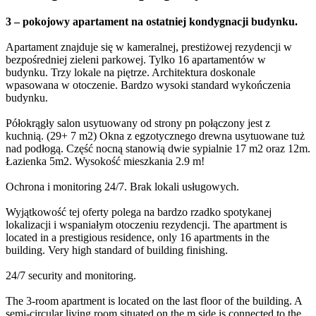
3 – pokojowy apartament na ostatniej kondygnacji budynku.
Apartament znajduje się w kameralnej, prestiżowej rezydencji w
bezpośredniej zieleni parkowej. Tylko 16 apartamentów w
budynku. Trzy lokale na piętrze. Architektura doskonale
wpasowana w otoczenie. Bardzo wysoki standard wykończenia
budynku.
Półokrągły salon usytuowany od strony pn połączony jest z
kuchnią. (29+ 7 m2) Okna z egzotycznego drewna usytuowane tuż
nad podłogą. Część nocną stanowią dwie sypialnie 17 m2 oraz 12m.
Łazienka 5m2. Wysokość mieszkania 2.9 m!
Ochrona i monitoring 24/7. Brak lokali usługowych.
Wyjątkowość tej oferty polega na bardzo rzadko spotykanej
lokalizacji i wspaniałym otoczeniu rezydencji. The apartment is
located in a prestigious residence, only 16 apartments in the
building. Very high standard of building finishing.
24/7 security and monitoring.
The 3-room apartment is located on the last floor of the building. A
semi-circular living room situated on the m side is connected to the