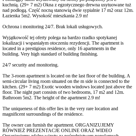
kuchnią. (29+ 7 m2) Okna z egzotycznego drewna usytuowane tuż
nad podłogą. Część nocną stanowią dwie sypialnie 17 m2 oraz 12m.
Łazienka 5m2. Wysokość mieszkania 2.9 m!
Ochrona i monitoring 24/7. Brak lokali usługowych.
Wyjątkowość tej oferty polega na bardzo rzadko spotykanej
lokalizacji i wspaniałym otoczeniu rezydencji. The apartment is
located in a prestigious residence, only 16 apartments in the
building. Very high standard of building finishing.
24/7 security and monitoring.
The 3-room apartment is located on the last floor of the building. A
semi-circular living room situated on the m side is connected to the
kitchen. (29+ 7 m2) Exotic wooden windows located just above the
floor. The night part consists of two bedrooms, 17 m2 and 12m.
Bathroom 5m2. The height of the apartment 2.9 m!
The uniqueness of this offer lies in the very rare location and
magnificent surroundings of the residence.
The owner can furnish the apartment. ORGANIZUJEMY
RÓWNIEŻ PREZENTACJE ONLINE ORAZ WIDEO
Organizujemy zdalne wizyty za pośrednictwem popularnych